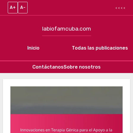
A+
A–
< < < <
labiofamcuba.com
Inicio
Todas las publicaciones
Contáctanos
Sobre nosotros
Skip to content