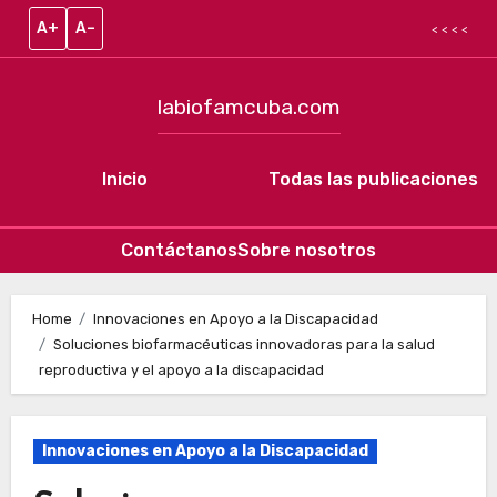
A+
A–
< < < <
labiofamcuba.com
Inicio
Todas las publicaciones
Contáctanos
Sobre nosotros
Skip to content
Home
Innovaciones en Apoyo a la Discapacidad
Soluciones biofarmacéuticas innovadoras para la salud
reproductiva y el apoyo a la discapacidad
Innovaciones en Apoyo a la Discapacidad