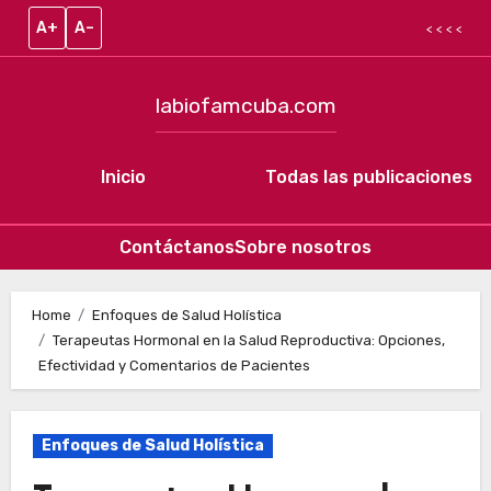
A+
A–
< < < <
labiofamcuba.com
Inicio
Todas las publicaciones
Contáctanos
Sobre nosotros
Skip to content
Home
Enfoques de Salud Holística
Terapeutas Hormonal en la Salud Reproductiva: Opciones,
Efectividad y Comentarios de Pacientes
Enfoques de Salud Holística