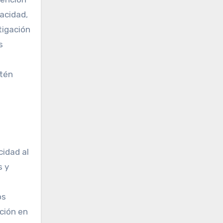
acidad,
tigación
s
stén
cidad al
s y
os
ción en