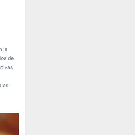
n la
ios de
ativas
les,