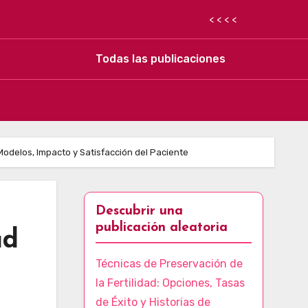
< < < <
Todas las publicaciones
delos, Impacto y Satisfacción del Paciente
Descubrir una
publicación aleatoria
ad
Técnicas de Preservación de
la Fertilidad: Opciones, Tasas
de Éxito y Historias de