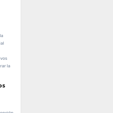
la
ial
ivos
ar la
os
tención