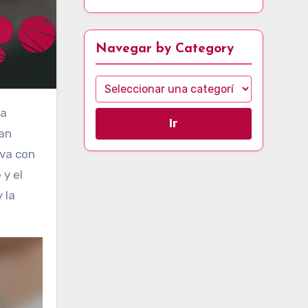
Navegar by Category
Ir
tan
iva con
 y el
 la