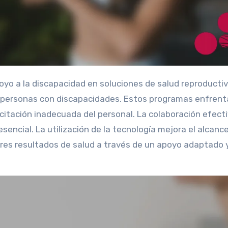
as personas con discapacidades. Estos programas enfren
acitación inadecuada del personal. La colaboración efect
encial. La utilización de la tecnología mejora el alcance
res resultados de salud a través de un apoyo adaptado y