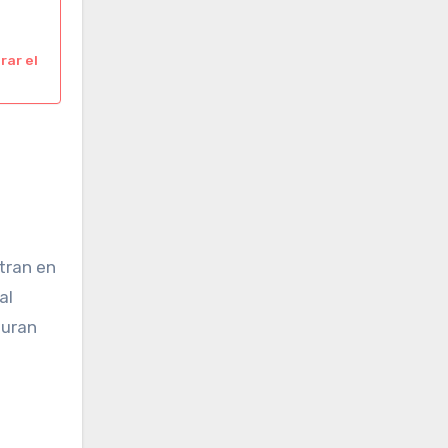
rar el
tran en
al
guran