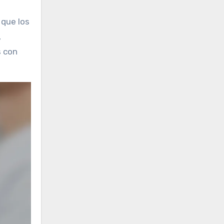
 que los
,
s con