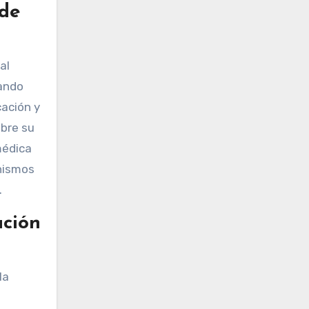
 de
al
rando
cación y
bre su
médica
anismos
.
ación
la